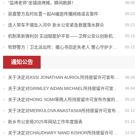
“监烤老师”坐镇烧烤摊，瞬间刷屏！
06-05
获嘉警方及时处置一起AI编造传播网络谣言案件
05-22
连人带车不慎坠入河中 新乡公安紧急救援落水群众
05-22
机制革新铸利剑 实战赋能护平安——卫辉公安以创新机制锻造公安新质战斗力
05-15
牧野警方｜卫北派出所：暖心寻回走失老人 警心守护夕阳平安
05-15
通知公告
关于决定对ASSI JONATHAN AURIOL所持居留许可宣布作废的公告
06-26
关于决定对GRIMLEY AIDAN MICHAEL所持居留许可宣布作废的公告
06-04
关于决定对HONG SOMI等两人所持居留许可宣布作废的公告
05-22
关于决定对MERKULOVA ANASTASIIA所持居留许可宣布作废的公告
02-12
新乡市公安局2025年网站工作年度报表
01-15
关于决定对CHAUDHARY NAND KISHOR所持居留许可宣布作废的公告
12-22