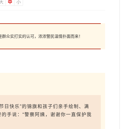
大
中
小
皆是群众实打实的认可，浓浓警民温情扑面而来！
 节日快乐”的锦旗和孩子们亲手绘制、满
的手说：“警察阿姨，谢谢你一直保护我