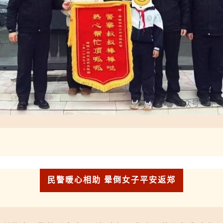
民警暖心相助 晕倒女子平安返郑