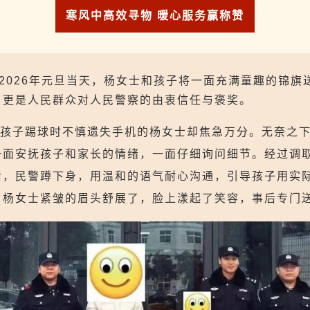
寒风中高效寻物 暖心服务赢称赞
，2026年元旦当天，杨女士和孩子将一面充满童趣的锦
，更是人民群众对人民警察的由衷信任与褒奖。
孩子踢球时不慎遗失手机的杨女士却焦急万分。无奈之
一面安抚孩子和家长的情绪，一面仔细询问细节。经过调
后，民警蹲下身，用温和的语气耐心沟通，引导孩子用实
，杨女士紧皱的眉头舒展了，脸上漾起了笑容，事后专门