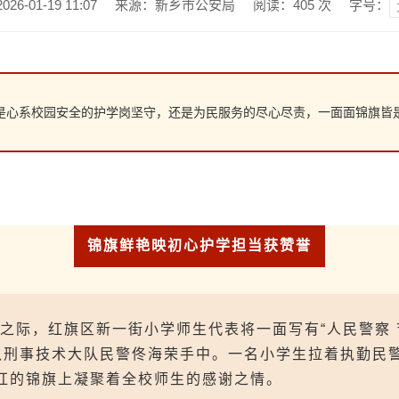
6-01-19 11:07
来源：新乡市公安局
阅读：
405
次
字号：
无论是心系校园安全的护学岗坚守，还是为民服务的尽心尽责，一面面锦旗
锦旗鲜艳映初心护学担当获赞誉
临之际，红旗区新一街小学师生代表将一面写有“人民警察
队刑事技术大队民警佟海荣手中。一名小学生拉着执勤民警
红的锦旗上凝聚着全校师生的感谢之情。