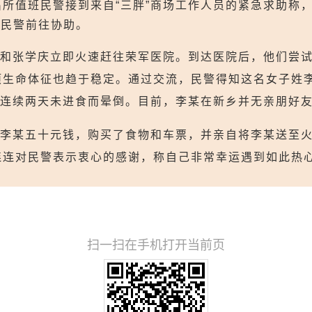
派出所值班民警接到来自“三胖”商场工作人员的紧急求助称
需民警前往协助。
和张学庆立即火速赶往荣军医院。到达医院后，他们尝
项生命体征也趋于稳定。通过交流，民警得知这名女子姓
因连续两天未进食而晕倒。目前，李某在新乡并无亲朋好
李某五十元钱，购买了食物和车票，并亲自将李某送至
连连对民警表示衷心的感谢，称自己非常幸运遇到如此热
扫一扫在手机打开当前页