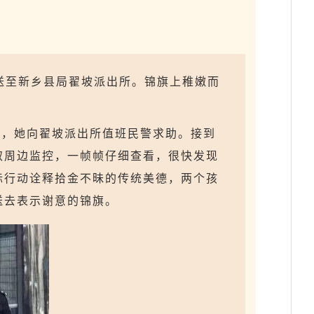
旗送至新乡县局翟坡派出所。锦旗上稚嫩而
下，她向翟坡派出所值班民警求助。接到
取周边监控，一帧帧仔细查看，很快发现
际行动诠释拾金不昧的传统美德，两个孩
送去表示谢意的锦旗。