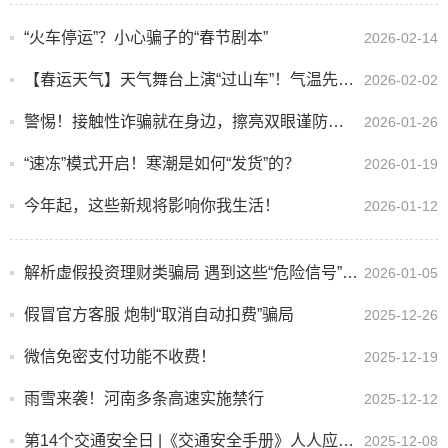
“火车停运”？小心骗子的“春节剧本”
2026-02-14
【春运天气】天气舞台上演“过山车”！气温先攀高后俯冲
2026-02-02
警惕！接触性诈骗就在身边，擦亮双眼谨防受骗！
2026-01-26
“速冻”模式开启！寒潮是如何“发货”的？
2026-01-19
今年起，这些新规将影响你我生活！
2026-01-12
解析虚假投资理财类骗局 遇到这些“危险信号” 要警惕
2026-01-05
假冒官方客服 炮制“取消自动扣费”骗局
2025-12-26
微信免密支付功能不收费！
2025-12-19
雨雪来袭！河南多条高速实施禁行
2025-12-12
第14个交通安全日 |《交通安全手册》人人应知→
2025-12-08