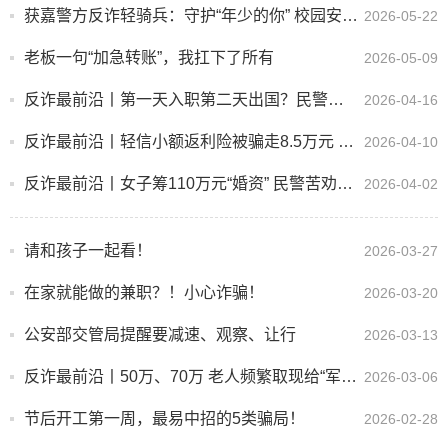
获嘉警方反诈轻骑兵：守护“年少的你” 校园安全宣讲全覆盖
2026-05-22
老板一句“加急转账”，我扛下了所有
2026-05-09
反诈最前沿丨第一天入职第二天出国？民警揭秘海外虚假高薪骗局
2026-04-16
反诈最前沿丨轻信小额返利险被骗走8.5万元 警方公布刷单诈骗套路
2026-04-10
反诈最前沿丨女子筹110万元“婚资” 民警苦劝4小时及时止损
2026-04-02
请和孩子一起看！
2026-03-27
在家就能做的兼职？！小心诈骗！
2026-03-20
公安部交管局提醒要减速、观察、让行
2026-03-13
反诈最前沿丨50万、70万 老人频繁取现给“军官”
2026-03-06
节后开工第一周，最易中招的5类骗局！
2026-02-28