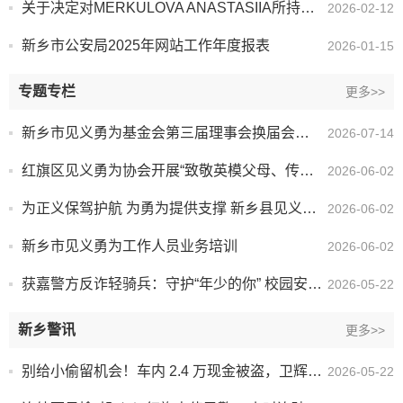
关于决定对MERKULOVA ANASTASIIA所持居留许可宣布作废的公告
2026-02-12
新乡市公安局2025年网站工作年度报表
2026-01-15
专题专栏
更多>>
新乡市见义勇为基金会第三届理事会换届会议圆满召开
2026-07-14
红旗区见义勇为协会开展“致敬英模父母、传承义勇之光”六一儿童节主题演讲活动
2026-06-02
为正义保驾护航 为勇为提供支撑 新乡县见义勇为协会与河南轩烁律师事务所达成战略合作
2026-06-02
新乡市见义勇为工作人员业务培训
2026-06-02
获嘉警方反诈轻骑兵：守护“年少的你” 校园安全宣讲全覆盖
2026-05-22
新乡警讯
更多>>
别给小偷留机会！车内 2.4 万现金被盗，卫辉公安 7 小时擒贼追赃
2026-05-22