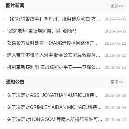
图片新闻
更多>>
【讲好辅警故事】李丹丹：服务群众就在“方寸之间”
2026-06-05
“监烤老师”坐镇烧烤摊，瞬间刷屏！
2026-06-05
获嘉警方及时处置一起AI编造传播网络谣言案件
2026-05-22
连人带车不慎坠入河中 新乡公安紧急救援落水群众
2026-05-22
机制革新铸利剑 实战赋能护平安——卫辉公安以创新机制锻造公安新质战斗力
2026-05-15
通知公告
更多>>
关于决定对ASSI JONATHAN AURIOL所持居留许可宣布作废的公告
2026-06-26
关于决定对GRIMLEY AIDAN MICHAEL所持居留许可宣布作废的公告
2026-06-04
关于决定对HONG SOMI等两人所持居留许可宣布作废的公告
2026-05-22