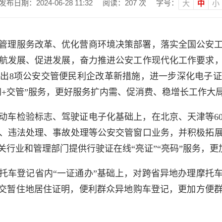
发布日期：2024-06-28 11:32
阅读：
207
次
字号：
大
中
小
管理服务改革、优化营商环境决策部署，落实全国公安
航发展、促进发展，奋力推进公安工作现代化工作要求
出8项公安交管便民利企改革新措施，进一步深化电子
网+交管”服务，更好服务扩内需、促消费、稳增长工作大
动车检验标志、驾驶证电子化基础上，在北京、天津等6
、违法处理、事故处理等公安交管窗口业务，并积极拓
行业和管理部门提供行驶证在线“亮证”“亮码”服务，
托车登记省内“一证通办”基础上，对跨省异地办理摩托
提交暂住地居住证明，便利群众异地购车登记，更加方便