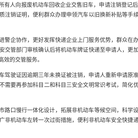
所有人向报废机动车回收企业交售旧车，申请注销登记后，可
质注销证明，便利群众办理申领汽车以旧换新补贴等手
进警企协作，更好发挥快递企业上门服务优势，群众在
安交管部门审核确认后将机动车牌证快递至申请人，更
高效的交管服务。
车驾驶证因逾期三年未换证被注销，申请人重新申请原
不需要再参加科目二和科目三安全文明常识考试，简化
市路口慢行一体化设计，拓展非机动车等候空间，科学
广非机动车左转一次过街措施，便利非机动车安全快捷