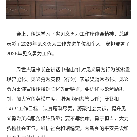
会上，传达学习了省见义勇为工作座谈会精神，总结
表彰了
2026年见义勇为工作先进单位和个人，安排部署了
2026年见义勇为工作。
周世杰理事长在讲话中指出
:针对见义勇为行为线索发
现智能化、见义勇为英模（行为）表彰奖励常态化、见义
勇为事迹宣传传播矩阵化
等
新特点，要优化表彰激励机
制，加大宣传英模广度，增强协同共管责任；要紧扣
“
4+3
”
工作目标
，
认真履职尽责，凝聚社会共识，提升见
义勇为英模服务保障质量；要
不辱使命，勇于担当，大力
弘扬社会正气，维护社会和谐稳定，为新乡的平安建设和