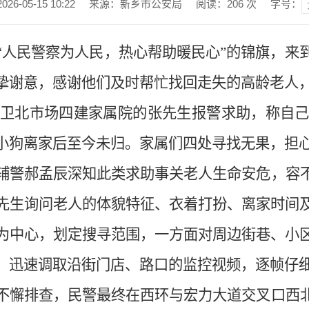
6-05-15 10:22
来源：新乡市公安局
阅读：
206
次
字号：
“人民警察为人民，热心帮助暖民心”的锦旗，来
挚谢意，感谢他们及时帮忙找回走失的高龄老人
住卫北市场四建家属院的张先生报警求助，称自己
小狗离家后至今未归。家属们四处寻找无果，担
辅警郝孟辰深知此类求助事关老人生命安危，容
先生询问老人的体貌特征、衣着打扮、离家时间
为中心，划定搜寻范围，一方面对周边街巷、小
，迅速调取沿街门店、路口的监控视频，逐帧仔
不懈排查，民警最终在西环与宏力大道交叉口西